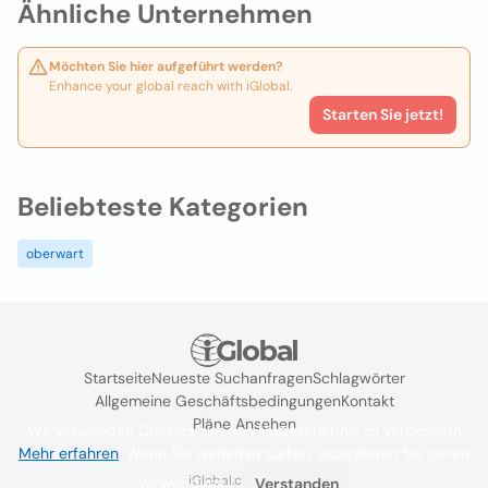
Ähnliche Unternehmen
Möchten Sie hier aufgeführt werden?
Enhance your global reach with iGlobal.
Starten Sie jetzt!
Beliebteste Kategorien
oberwart
Startseite
Neueste Suchanfragen
Schlagwörter
Allgemeine Geschäftsbedingungen
Kontakt
Pläne Ansehen
Wir verwenden Cookies, um das Nutzererlebnis zu verbessern
Mehr erfahren
. Wenn Sie weiterhin surfen, akzeptieren Sie deren
iGlobal.co @ 2024
Verwendung.
Verstanden