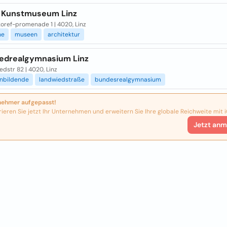
 Kunstmuseum Linz
koref-promenade 1 | 4020, Linz
he
museen
architektur
edrealgymnasium Linz
dstr 82 | 4020, Linz
inbildende
landwiedstraße
bundesrealgymnasium
nehmer aufgepasst!
rieren Sie jetzt Ihr Unternehmen und erweitern Sie Ihre globale Reichweite mit i
Jetzt anm