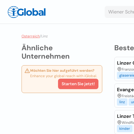
Osterreich
/
Linz
Ähnliche
Best
Unternehmen
Linzer
Franzo
Möchten Sie hier aufgeführt werden?
glaserei
Enhance your global reach with iGlobal.
Starten Sie jetzt!
Evangel
Freistä
linz
u
Linzer 
Windfla
kinder