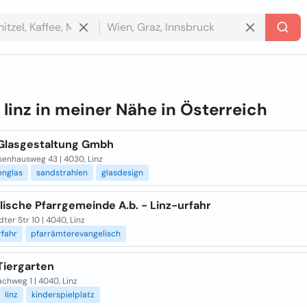
e
linz in meiner Nähe in
Österreich
 Glasgestaltung Gmbh
senhausweg 43 | 4030, Linz
englas
sandstrahlen
glasdesign
ische Pfarrgemeinde A.b. - Linz-urfahr
dter Str 10 | 4040, Linz
rfahr
pfarrämterevangelisch
Tiergarten
chweg 1 | 4040, Linz
linz
kinderspielplatz