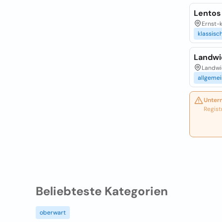
Lentos
Ernst-
klassisc
Landwi
Landwie
allgeme
Unter
Regist
Beliebteste Kategorien
oberwart