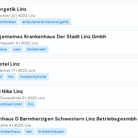
rgetik Linz
hstr 23 | 4020, Linz
ierkliniken
ambulatorientierenergetik
lgemeines Krankenhaus Der Stadt Linz Gmbh
hausstr 9 | 4020, Linz
haus
user
klinikenakh
tel Linz
hstr 17 | 4020, Linz
l
linz
hotelscityhotel
 Nike Linz
Donaulände 9 | 4020, Linz
otelsarcotel
linz
nhaus D Barmherzigen Schwestern Linz Betriebsgesmbh
tätte 4 | 4020, Linz
krankenhaus
der
krankenhäuser