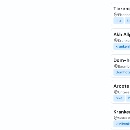
Tierene
Ebenhoc
linz
t
Akh Al
Kranken
kranken
Dom-ho
Baumbac
domhote
Arcotel
Untere 
nike
h
Kranke
Seilers
kliniken