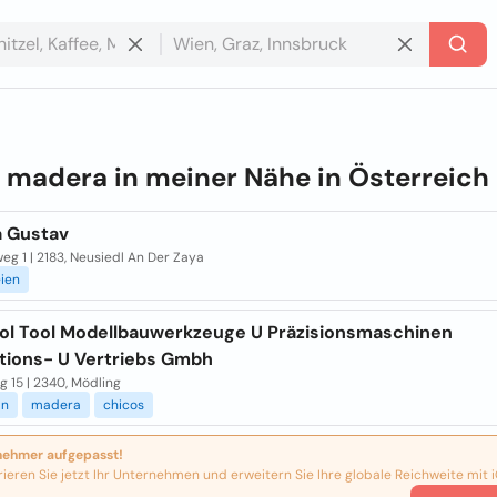
e
madera in meiner Nähe in
Österreich
 Gustav
eg 1 | 2183, Neusiedl An Der Zaya
eien
ol Tool Modellbauwerkzeuge U Präzisionsmaschinen
tions- U Vertriebs Gmbh
g 15 | 2340, Mödling
ln
madera
chicos
nehmer aufgepasst!
rieren Sie jetzt Ihr Unternehmen und erweitern Sie Ihre globale Reichweite mit i