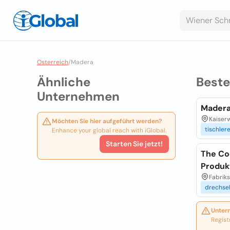
Osterreich
/
Madera
Ähnliche
Best
Unternehmen
Madera
Kaiserw
Möchten Sie hier aufgeführt werden?
tischler
Enhance your global reach with iGlobal.
Starten Sie jetzt!
The Co
Produk
Fabriks
drechse
Unter
Regist