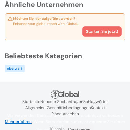
Ähnliche Unternehmen
Möchten Sie hier aufgeführt werden?
Enhance your global reach with iGlobal.
Starten Sie jetzt!
Beliebteste Kategorien
oberwart
Startseite
Neueste Suchanfragen
Schlagwörter
Allgemeine Geschäftsbedingungen
Kontakt
Pläne Ansehen
Wir verwenden Cookies, um das Nutzererlebnis zu verbessern
Mehr erfahren
. Wenn Sie weiterhin surfen, akzeptieren Sie deren
iGlobal.co @ 2024
Verwendung.
Verstanden