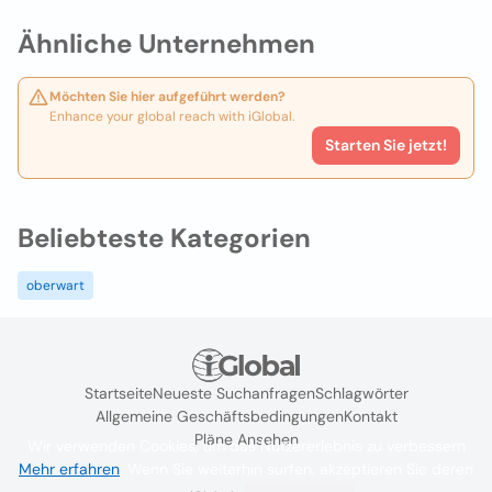
Ähnliche Unternehmen
Möchten Sie hier aufgeführt werden?
Enhance your global reach with iGlobal.
Starten Sie jetzt!
Beliebteste Kategorien
oberwart
Startseite
Neueste Suchanfragen
Schlagwörter
Allgemeine Geschäftsbedingungen
Kontakt
Pläne Ansehen
Wir verwenden Cookies, um das Nutzererlebnis zu verbessern
Mehr erfahren
. Wenn Sie weiterhin surfen, akzeptieren Sie deren