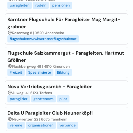
paragleiten
rodeln
pensionen
Kärntner Flugschule Für Paragleiter Mag Margit-
grabner
Rosenweg 8 | 9520, Annenheim
flugschulenwwwkaerntnerflugschulenat
Flugschule Salzkammergut - Paragleiten, Hartmut
Gföllner
Flachbergweg 46 | 4810, Gmunden
Freizeit
Spezialisierte
Bildung
Nova Vertriebsgesmbh - Paragleiter
Auweg 14 | 6123, Terfens
paraglider
gerätenews
pilot
Delta U Paragleiter Club Neunerköpfl
Neu-kienzen 22 | 6675, Tannheim
vereine
organisationen
verbände