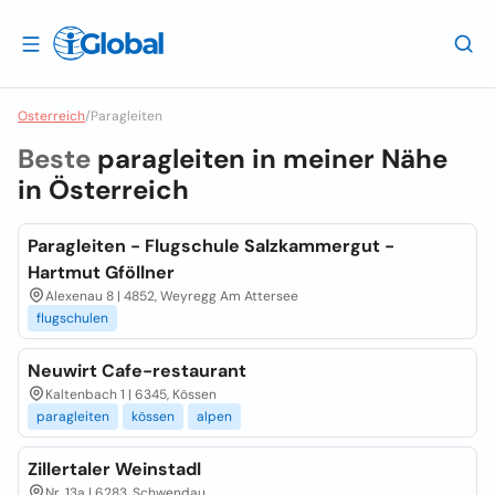
Osterreich
/
Paragleiten
Beste
paragleiten in meiner Nähe
in
Österreich
Paragleiten - Flugschule Salzkammergut -
Hartmut Gföllner
Alexenau 8 | 4852, Weyregg Am Attersee
flugschulen
Neuwirt Cafe-restaurant
Kaltenbach 1 | 6345, Kössen
paragleiten
kössen
alpen
Zillertaler Weinstadl
Nr. 13a | 6283, Schwendau