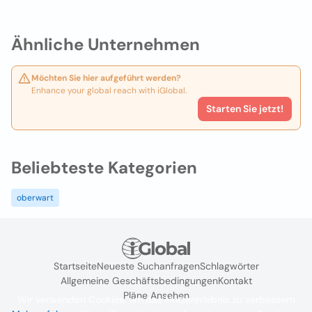
Ähnliche Unternehmen
Möchten Sie hier aufgeführt werden?
Enhance your global reach with iGlobal.
Starten Sie jetzt!
Beliebteste Kategorien
oberwart
Startseite
Neueste Suchanfragen
Schlagwörter
Allgemeine Geschäftsbedingungen
Kontakt
Pläne Ansehen
Wir verwenden Cookies, um das Nutzererlebnis zu verbessern