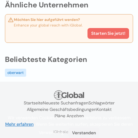
Ähnliche Unternehmen
Möchten Sie hier aufgeführt werden?
Enhance your global reach with iGlobal.
Starten Sie jetzt!
Beliebteste Kategorien
oberwart
Startseite
Neueste Suchanfragen
Schlagwörter
Allgemeine Geschäftsbedingungen
Kontakt
Pläne Ansehen
Wir verwenden Cookies, um das Nutzererlebnis zu verbessern
Mehr erfahren
. Wenn Sie weiterhin surfen, akzeptieren Sie deren
iGlobal.co @ 2024
Verwendung.
Verstanden