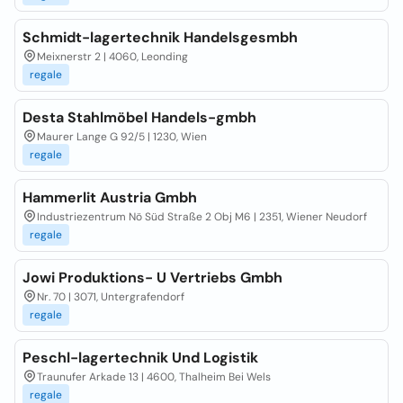
Schmidt-lagertechnik Handelsgesmbh
Meixnerstr 2 | 4060, Leonding
regale
Desta Stahlmöbel Handels-gmbh
Maurer Lange G 92/5 | 1230, Wien
regale
Hammerlit Austria Gmbh
Industriezentrum Nö Süd Straße 2 Obj M6 | 2351, Wiener Neudorf
regale
Jowi Produktions- U Vertriebs Gmbh
Nr. 70 | 3071, Untergrafendorf
regale
Peschl-lagertechnik Und Logistik
Traunufer Arkade 13 | 4600, Thalheim Bei Wels
regale