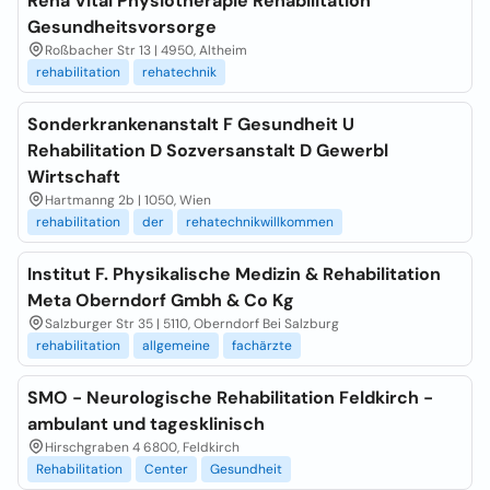
Reha Vital Physiotherapie Rehabilitation
Gesundheitsvorsorge
Roßbacher Str 13 | 4950, Altheim
rehabilitation
rehatechnik
Sonderkrankenanstalt F Gesundheit U
Rehabilitation D Sozversanstalt D Gewerbl
Wirtschaft
Hartmanng 2b | 1050, Wien
rehabilitation
der
rehatechnikwillkommen
Institut F. Physikalische Medizin & Rehabilitation
Meta Oberndorf Gmbh & Co Kg
Salzburger Str 35 | 5110, Oberndorf Bei Salzburg
rehabilitation
allgemeine
fachärzte
SMO - Neurologische Rehabilitation Feldkirch -
ambulant und tagesklinisch
Hirschgraben 4 6800, Feldkirch
Rehabilitation
Center
Gesundheit