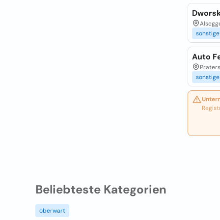
Dworsk
Alsegge
sonstige
Auto F
Praters
sonstige
Unter
Regist
Beliebteste Kategorien
oberwart