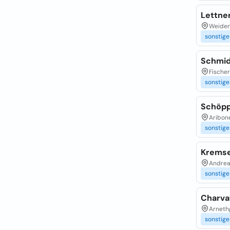
Lettne
Weiden
sonstige
Schmid
Fischer
sonstige
Schöpp
Aribone
sonstige
Kremse
Andreas
sonstige
Charva
Arnethg
sonstige