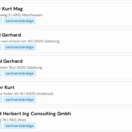
r Kurt Mag
weg 2 | 4310, Mauthausen
sachverständige
 Gerhard
-von-erlach-str 40 | 5020, Salzburg
sachverständige
l Gerhard
nstr 16a | 5020, Salzburg
sachverständige
r Kurt
-hofer-str 16 | 6020, Innsbruck
sachverständige
t Herbert Ing Consulting Gmbh
 76 | 1160, Wien
sachverständige