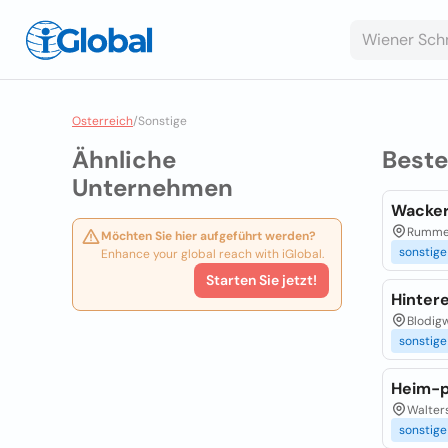
Osterreich
/
Sonstige
Ähnliche
Best
Unternehmen
Wacker
Rummer
Möchten Sie hier aufgeführt werden?
sonstige
Enhance your global reach with iGlobal.
Starten Sie jetzt!
Hinter
Blodig
sonstige
Heim-pl
Walters
sonstige