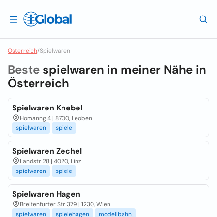
Osterreich
/
Spielwaren
Beste
spielwaren in meiner Nähe in
Österreich
Spielwaren Knebel
Homanng 4 | 8700, Leoben
spielwaren
spiele
Spielwaren Zechel
Landstr 28 | 4020, Linz
spielwaren
spiele
Spielwaren Hagen
Breitenfurter Str 379 | 1230, Wien
spielwaren
spielehagen
modellbahn