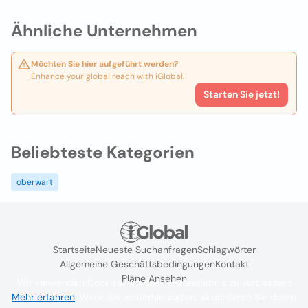
Ähnliche Unternehmen
Möchten Sie hier aufgeführt werden?
Enhance your global reach with iGlobal.
Starten Sie jetzt!
Beliebteste Kategorien
oberwart
Startseite
Neueste Suchanfragen
Schlagwörter
Allgemeine Geschäftsbedingungen
Kontakt
Pläne Ansehen
Wir verwenden Cookies, um das Nutzererlebnis zu verbessern
Mehr erfahren
. Wenn Sie weiterhin surfen, akzeptieren Sie deren