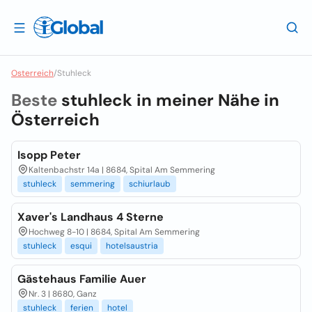
Osterreich
/
Stuhleck
Beste
stuhleck in meiner Nähe in
Österreich
Isopp Peter
Kaltenbachstr 14a | 8684, Spital Am Semmering
stuhleck
semmering
schiurlaub
Xaver's Landhaus 4 Sterne
Hochweg 8-10 | 8684, Spital Am Semmering
stuhleck
esqui
hotelsaustria
Gästehaus Familie Auer
Nr. 3 | 8680, Ganz
stuhleck
ferien
hotel