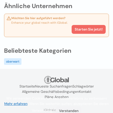
Ähnliche Unternehmen
Möchten Sie hier aufgeführt werden?
Enhance your global reach with iGlobal.
Starten Sie jetzt!
Beliebteste Kategorien
oberwart
Startseite
Neueste Suchanfragen
Schlagwörter
Allgemeine Geschäftsbedingungen
Kontakt
Pläne Ansehen
Wir verwenden Cookies, um das Nutzererlebnis zu verbessern
Mehr erfahren
. Wenn Sie weiterhin surfen, akzeptieren Sie deren
iGlobal.co @ 2024
Verwendung.
Verstanden