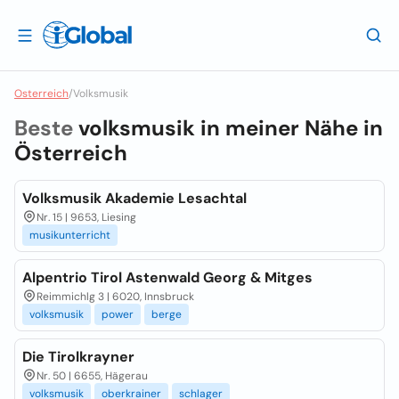
Osterreich
/
Volksmusik
Beste
volksmusik in meiner Nähe in
Österreich
Volksmusik Akademie Lesachtal
Nr. 15 | 9653, Liesing
musikunterricht
Alpentrio Tirol Astenwald Georg & Mitges
Reimmichlg 3 | 6020, Innsbruck
volksmusik
power
berge
Die Tirolkrayner
Nr. 50 | 6655, Hägerau
volksmusik
oberkrainer
schlager