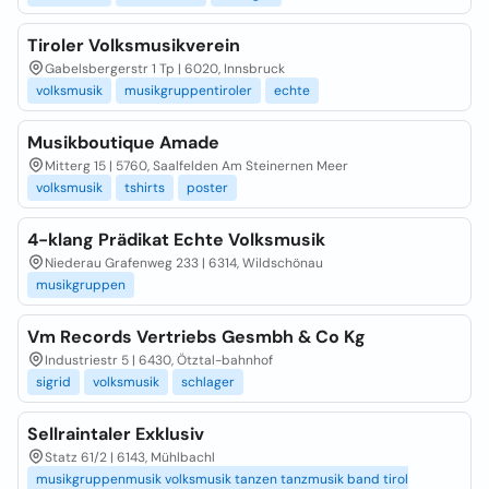
Tiroler Volksmusikverein
Gabelsbergerstr 1 Tp | 6020, Innsbruck
volksmusik
musikgruppentiroler
echte
Musikboutique Amade
Mitterg 15 | 5760, Saalfelden Am Steinernen Meer
volksmusik
tshirts
poster
4-klang Prädikat Echte Volksmusik
Niederau Grafenweg 233 | 6314, Wildschönau
musikgruppen
Vm Records Vertriebs Gesmbh & Co Kg
Industriestr 5 | 6430, Ötztal-bahnhof
sigrid
volksmusik
schlager
Sellraintaler Exklusiv
Statz 61/2 | 6143, Mühlbachl
musikgruppenmusik volksmusik tanzen tanzmusik band tirol