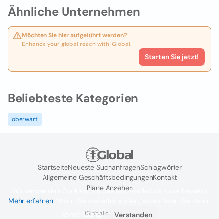
Ähnliche Unternehmen
Möchten Sie hier aufgeführt werden?
Enhance your global reach with iGlobal.
Starten Sie jetzt!
Beliebteste Kategorien
oberwart
Startseite
Neueste Suchanfragen
Schlagwörter
Allgemeine Geschäftsbedingungen
Kontakt
Pläne Ansehen
Wir verwenden Cookies, um das Nutzererlebnis zu verbessern
Mehr erfahren
. Wenn Sie weiterhin surfen, akzeptieren Sie deren
iGlobal.co @ 2024
Verwendung.
Verstanden