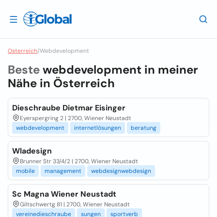
Osterreich
/
Webdevelopment
Beste
webdevelopment in meiner
Nähe in
Österreich
Dieschraube Dietmar Eisinger
Eyerspergring 2 | 2700, Wiener Neustadt
webdevelopment
internetlösungen
beratung
Wladesign
Brunner Str 33/4/2 | 2700, Wiener Neustadt
mobile
management
webdesignwebdesign
Sc Magna Wiener Neustadt
Giltschwertg 81 | 2700, Wiener Neustadt
vereinedieschraube
sungen
sportverb