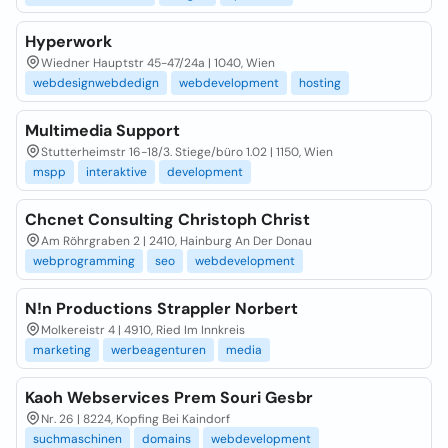
Hyperwork
Wiedner Hauptstr 45-47/24a | 1040, Wien
webdesignwebdedign
webdevelopment
hosting
Multimedia Support
Stutterheimstr 16-18/3. Stiege/büro 1.02 | 1150, Wien
mspp
interaktive
development
Chcnet Consulting Christoph Christ
Am Röhrgraben 2 | 2410, Hainburg An Der Donau
webprogramming
seo
webdevelopment
N!n Productions Strappler Norbert
Molkereistr 4 | 4910, Ried Im Innkreis
marketing
werbeagenturen
media
Kaoh Webservices Prem Souri Gesbr
Nr. 26 | 8224, Kopfing Bei Kaindorf
suchmaschinen
domains
webdevelopment