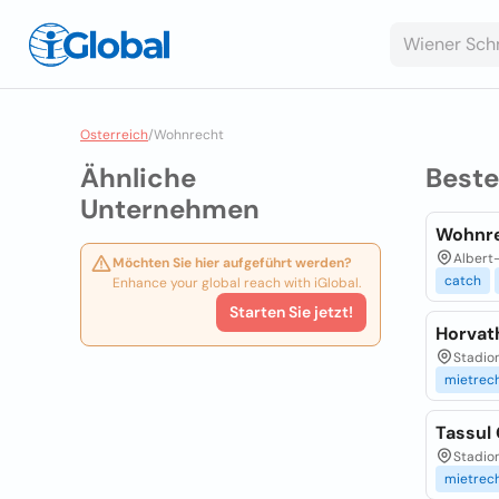
Osterreich
/
Wohnrecht
Ähnliche
Best
Unternehmen
Wohnre
Albert-
Möchten Sie hier aufgeführt werden?
catch
Enhance your global reach with iGlobal.
Starten Sie jetzt!
Horvat
Stadion
mietrec
Tassul 
Stadion
mietrec