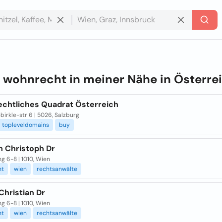
e
wohnrecht in meiner Nähe in
Österre
chtliches Quadrat Österreich
birkle-str 6 | 5026, Salzburg
topleveldomains
buy
h Christoph Dr
g 6-8 | 1010, Wien
ht
wien
rechtsanwälte
Christian Dr
g 6-8 | 1010, Wien
ht
wien
rechtsanwälte