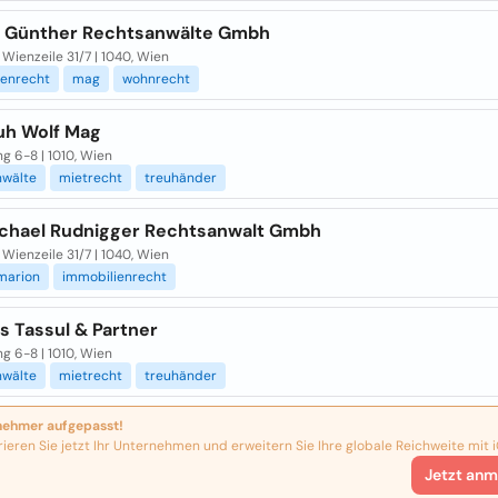
 Günther Rechtsanwälte Gmbh
Wienzeile 31/7 | 1040, Wien
ienrecht
mag
wohnrecht
uh Wolf Mag
g 6-8 | 1010, Wien
nwälte
mietrecht
treuhänder
chael Rudnigger Rechtsanwalt Gmbh
Wienzeile 31/7 | 1040, Wien
marion
immobilienrecht
s Tassul & Partner
g 6-8 | 1010, Wien
nwälte
mietrecht
treuhänder
nehmer aufgepasst!
rieren Sie jetzt Ihr Unternehmen und erweitern Sie Ihre globale Reichweite mit i
Jetzt anm