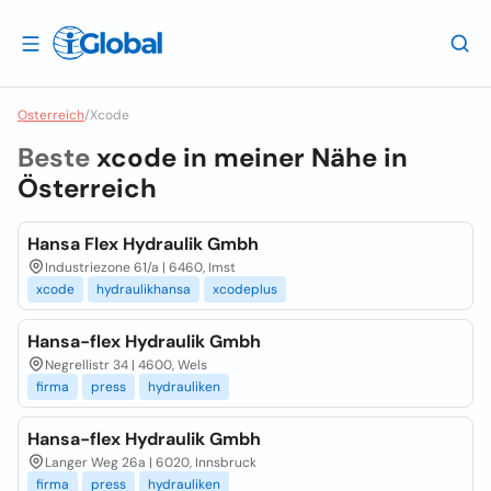
Osterreich
/
Xcode
Beste
xcode in meiner Nähe in
Österreich
Hansa Flex Hydraulik Gmbh
Industriezone 61/a | 6460, Imst
xcode
hydraulikhansa
xcodeplus
Hansa-flex Hydraulik Gmbh
Negrellistr 34 | 4600, Wels
firma
press
hydrauliken
Hansa-flex Hydraulik Gmbh
Langer Weg 26a | 6020, Innsbruck
firma
press
hydrauliken