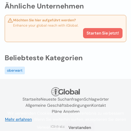
Ähnliche Unternehmen
Möchten Sie hier aufgeführt werden?
Enhance your global reach with iGlobal.
Starten Sie jetzt!
Beliebteste Kategorien
oberwart
Startseite
Neueste Suchanfragen
Schlagwörter
Allgemeine Geschäftsbedingungen
Kontakt
Pläne Ansehen
Wir verwenden Cookies, um das Nutzererlebnis zu verbessern
Mehr erfahren
. Wenn Sie weiterhin surfen, akzeptieren Sie deren
iGlobal.co @ 2024
Verwendung.
Verstanden