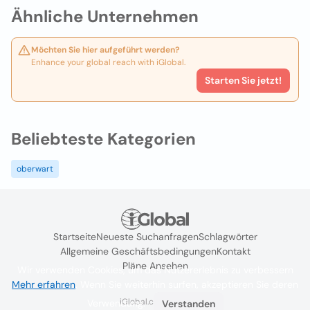
Ähnliche Unternehmen
Möchten Sie hier aufgeführt werden?
Enhance your global reach with iGlobal.
Starten Sie jetzt!
Beliebteste Kategorien
oberwart
Startseite
Neueste Suchanfragen
Schlagwörter
Allgemeine Geschäftsbedingungen
Kontakt
Pläne Ansehen
Wir verwenden Cookies, um das Nutzererlebnis zu verbessern
Mehr erfahren
. Wenn Sie weiterhin surfen, akzeptieren Sie deren
iGlobal.co @ 2024
Verwendung.
Verstanden