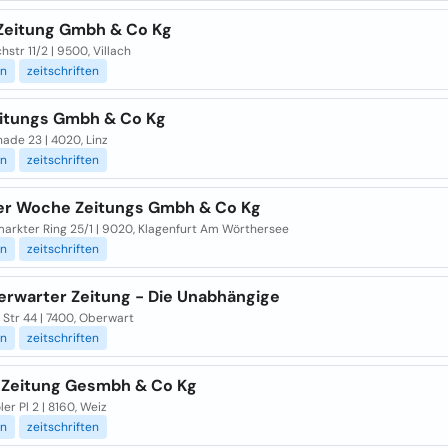
 Zeitung Gmbh & Co Kg
hstr 11/2 | 9500, Villach
en
zeitschriften
eitungs Gmbh & Co Kg
ade 23 | 4020, Linz
en
zeitschriften
er Woche Zeitungs Gmbh & Co Kg
markter Ring 25/1 | 9020, Klagenfurt Am Wörthersee
en
zeitschriften
erwarter Zeitung - Die Unabhängige
Str 44 | 7400, Oberwart
en
zeitschriften
 Zeitung Gesmbh & Co Kg
ler Pl 2 | 8160, Weiz
en
zeitschriften