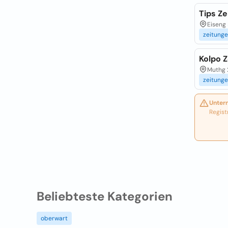
Tips Z
Eiseng 
zeitung
Kolpo 
Muthg 2
zeitung
Unter
Regist
Beliebteste Kategorien
oberwart