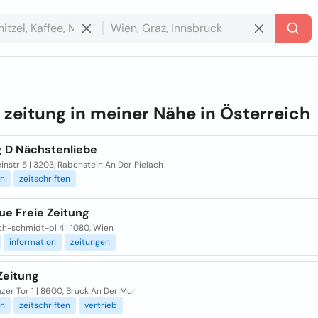
e
zeitung in meiner Nähe in
Österreich
g D Nächstenliebe
nstr 5 | 3203, Rabenstein An Der Pielach
en
zeitschriften
ue Freie Zeitung
ch-schmidt-pl 4 | 1080, Wien
information
zeitungen
Zeitung
er Tor 1 | 8600, Bruck An Der Mur
en
zeitschriften
vertrieb