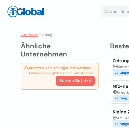
Osterreich
/
Zeitung
Ähnliche
Best
Unternehmen
Zeitun
Ramstei
Möchten Sie hier aufgeführt werden?
zeitung
Enhance your global reach with iGlobal.
Starten Sie jetzt!
Nfz-ne
Friedri
zeitung
Kleine 
Am Graz
zeitung