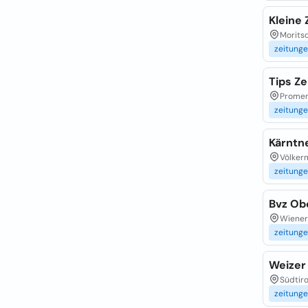
Kleine
Moritsc
zeitung
Tips Z
Promen
zeitung
Kärntn
Völker
zeitung
Bvz Ob
Wiener 
zeitung
Weizer
Südtiro
zeitung