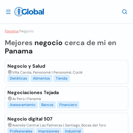
Panama
/
Negocio
Mejores
negocio
cerca de mi en
Panama
Negocio y Salud
Villa Carola, Penonomé | Penonomé, Coclé
Dietéticas
Alimentos
Tienda
Negociaciones Tejada
Av Perú | Panamá
Asesoramiento
Bancos
Financiero
Negocio digital 507
Avenida Central Las Palmeras | Santiago, Bocas del Toro
Profesionales
Impresiones
Industrial