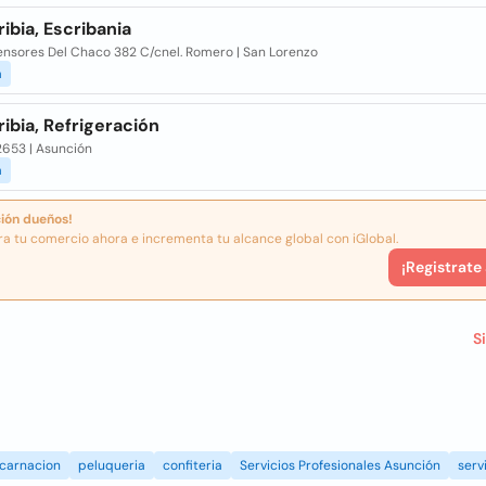
ribia, Escribania
fensores Del Chaco 382 C/cnel. Romero | San Lorenzo
a
ribia, Refrigeración
2653 | Asunción
a
ión dueños!
ra tu comercio ahora e incrementa tu alcance global con iGlobal.
¡Registrate
S
carnacion
peluqueria
confiteria
Servicios Profesionales Asunción
serv