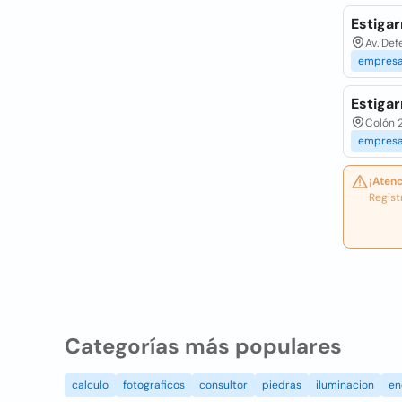
Estigar
Av. De
empres
Estigar
Colón 
empres
¡Atenc
Regist
Categorías más populares
calculo
fotograficos
consultor
piedras
iluminacion
en