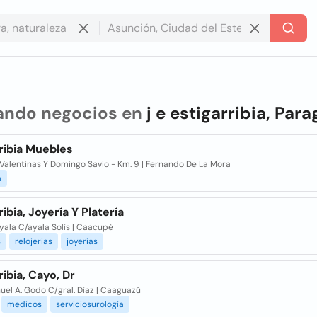
ando negocios en
j e estigarribia, Par
ribia Muebles
Valentinas Y Domingo Savio - Km. 9 | Fernando De La Mora
a
ribia, Joyería Y Platería
Ayala C/ayala Solís | Caacupé
s
relojerias
joyerias
ribia, Cayo, Dr
uel A. Godo C/gral. Díaz | Caaguazú
medicos
serviciosurología