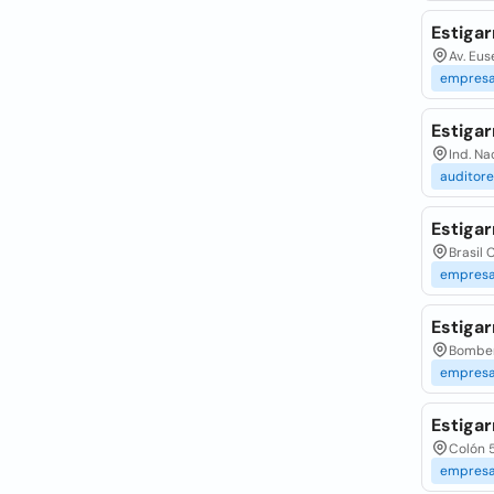
Estigar
Av. Eus
empres
Estigar
Ind. Na
auditore
Estigar
Brasil
empres
Estigar
Bomber
empres
Estigar
Colón 5
empres