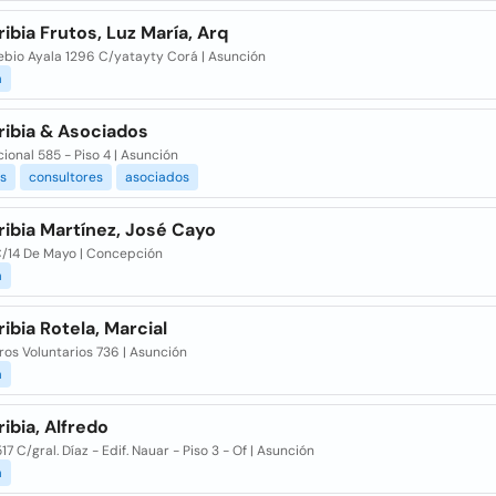
ribia Frutos, Luz María, Arq
ebio Ayala 1296 C/yatayty Corá | Asunción
a
ribia & Asociados
cional 585 - Piso 4 | Asunción
s
consultores
asociados
ribia Martínez, José Cayo
 C/14 De Mayo | Concepción
a
ribia Rotela, Marcial
os Voluntarios 736 | Asunción
a
ribia, Alfredo
17 C/gral. Díaz - Edif. Nauar - Piso 3 - Of | Asunción
a