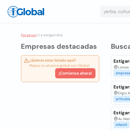
Paraguay
/
J e estigarribia
Empresas destacadas
Busc
¿Quieres estar listado aquí?
Estigar
Mejora tu alcance global con iGlobal.
Lomas 
¡Comienza ahora!
empres
Estigar
Eligio 
artículo
Estigar
Av. Man
infantil