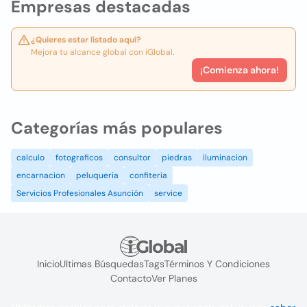
Empresas destacadas
¿Quieres estar listado aquí?
Mejora tu alcance global con iGlobal.
¡Comienza ahora!
Categorías más populares
calculo
fotograficos
consultor
piedras
iluminacion
encarnacion
peluqueria
confiteria
Servicios Profesionales Asunción
service
Inicio
Ultimas Búsquedas
Tags
Términos Y Condiciones
Contacto
Ver Planes