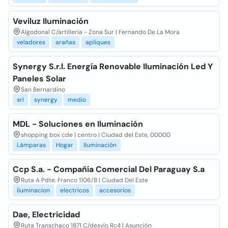
Veviluz Iluminación
Algodonal C/artillería - Zona Sur | Fernando De La Mora
veladores
arañas
apliques
Synergy S.r.l. Energía Renovable Iluminación Led Y
Paneles Solar
San Bernardino
srl
synergy
medio
MDL - Soluciones en Iluminación
shopping box cde | centro | Ciudad del Este, 00000
Lámparas
Hogar
Iluminación
Ccp S.a. - Compañía Comercial Del Paraguay S.a
Ruta A Pdte. Franco 1106/8 | Ciudad Del Este
iluminacion
electricos
accesorios
Dae, Electricidad
Ruta Transchaco 1871 C/desvío Rc4 | Asunción