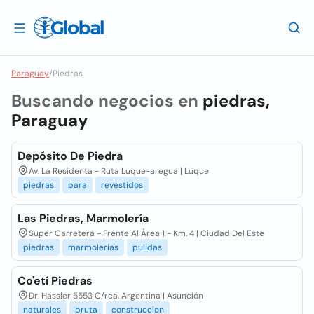
Paraguay
/
Piedras
Buscando negocios en
piedras,
Paraguay
Depósito De Piedra
Av. La Residenta - Ruta Luque-aregua | Luque
piedras
para
revestidos
Las Piedras, Marmolería
Super Carretera - Frente Al Área 1 - Km. 4 | Ciudad Del Este
piedras
marmolerias
pulidas
Co'etí Piedras
Dr. Hassler 5553 C/rca. Argentina | Asunción
naturales
bruta
construccion