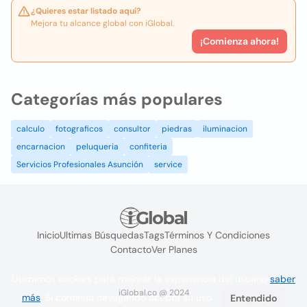
¿Quieres estar listado aquí?
Mejora tu alcance global con iGlobal.
¡Comienza ahora!
Categorías más populares
calculo
fotograficos
consultor
piedras
iluminacion
encarnacion
peluqueria
confiteria
Servicios Profesionales Asunción
service
Inicio
Ultimas Búsquedas
Tags
Términos Y Condiciones
Contacto
Ver Planes
Utilizamos cookies para mejorar la experiencia del usuario
saber
iGlobal.co @ 2024
más
. Si continúa navegando acepta su uso.
Entendido