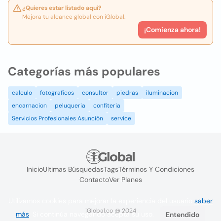
¿Quieres estar listado aquí?
Mejora tu alcance global con iGlobal.
¡Comienza ahora!
Categorías más populares
calculo
fotograficos
consultor
piedras
iluminacion
encarnacion
peluqueria
confiteria
Servicios Profesionales Asunción
service
Inicio
Ultimas Búsquedas
Tags
Términos Y Condiciones
Contacto
Ver Planes
Utilizamos cookies para mejorar la experiencia del usuario
saber
iGlobal.co @ 2024
más
. Si continúa navegando acepta su uso.
Entendido