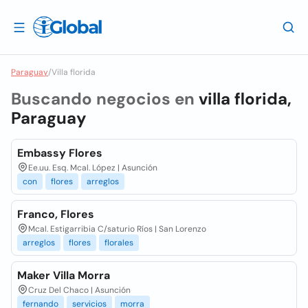
Paraguay
/
Villa florida
Buscando negocios en
villa florida,
Paraguay
Embassy Flores
Ee.uu. Esq. Mcal. López | Asunción
con
flores
arreglos
Franco, Flores
Mcal. Estigarribia C/saturio Ríos | San Lorenzo
arreglos
flores
florales
Maker Villa Morra
Cruz Del Chaco | Asunción
fernando
servicios
morra