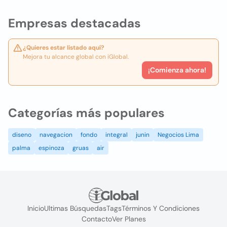
Empresas destacadas
¿Quieres estar listado aquí?
Mejora tu alcance global con iGlobal.
¡Comienza ahora!
Categorías más populares
diseno
navegacion
fondo
integral
junin
Negocios Lima
palma
espinoza
gruas
air
Inicio
Ultimas Búsquedas
Tags
Términos Y Condiciones
Contacto
Ver Planes