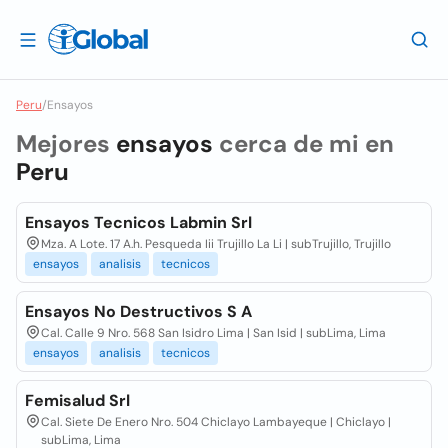
Peru
/
Ensayos
Mejores
ensayos
cerca de mi en
Peru
Ensayos Tecnicos Labmin Srl
Mza. A Lote. 17 A.h. Pesqueda Iii Trujillo La Li | subTrujillo, Trujillo
ensayos
analisis
tecnicos
Ensayos No Destructivos S A
Cal. Calle 9 Nro. 568 San Isidro Lima | San Isid | subLima, Lima
ensayos
analisis
tecnicos
Femisalud Srl
Cal. Siete De Enero Nro. 504 Chiclayo Lambayeque | Chiclayo |
subLima, Lima