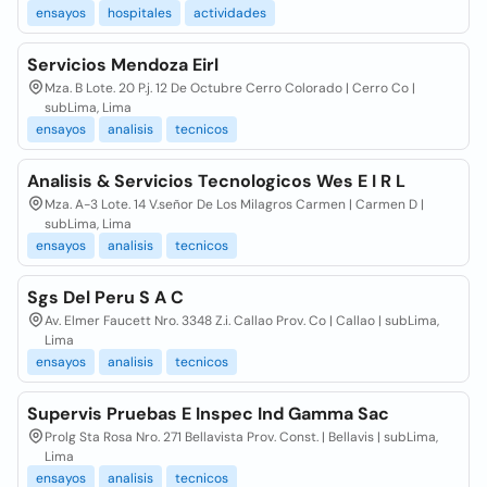
ensayos
hospitales
actividades
Servicios Mendoza Eirl
Mza. B Lote. 20 P.j. 12 De Octubre Cerro Colorado | Cerro Co |
subLima, Lima
ensayos
analisis
tecnicos
Analisis & Servicios Tecnologicos Wes E I R L
Mza. A-3 Lote. 14 V.señor De Los Milagros Carmen | Carmen D |
subLima, Lima
ensayos
analisis
tecnicos
Sgs Del Peru S A C
Av. Elmer Faucett Nro. 3348 Z.i. Callao Prov. Co | Callao | subLima,
Lima
ensayos
analisis
tecnicos
Supervis Pruebas E Inspec Ind Gamma Sac
Prolg Sta Rosa Nro. 271 Bellavista Prov. Const. | Bellavis | subLima,
Lima
ensayos
analisis
tecnicos