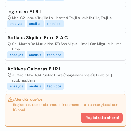
Ingeotec E I R L
Mza. C2 Lote. 4 Trujillo La Libertad Trujillo | subTrujillo, Trujillo
ensayos
analisis
tecnicos
Actlabs Skyline Peru S A C
Cal. Martin De Murua Nro. 170 San Miguel Lima | San Migu | subLima,
Lima
ensayos
analisis
tecnicos
Aditivos Calderas E I R L
Jr. Cadiz Nro. 494 Pueblo Libre (magdalena Vieja) | Pueblo L |
subLima, Lima
ensayos
analisis
tecnicos
¡Atención dueños!
Registra tu comercio ahora e incrementa tu alcance global con
iGlobal.
¡Registrate ahora!