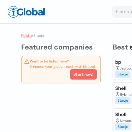
Polska
/
Stacje
Featured companies
Best
Want to be listed here?
bp
Enhance your global reach with iGlobal.
Jaglowi
Start now!
Stacje
Shell
Rybnick
Stacje
Shell
Nowodą
Stacje