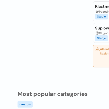
Klastm
Pogodna
Stacje
Suplow
Długa 1
Stacje
Attent
Regist
Most popular categories
rzeszow