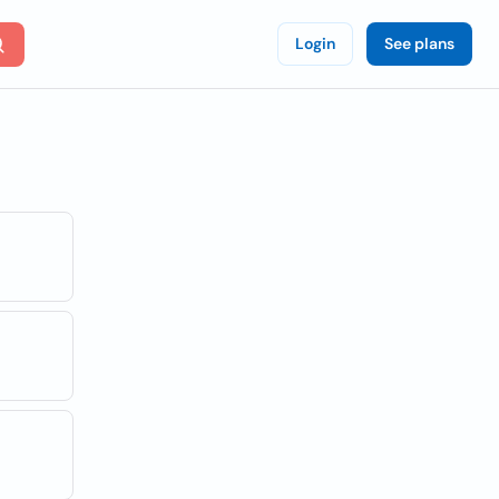
Login
See plans