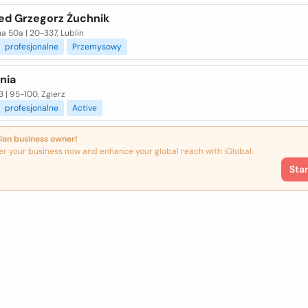
ed Grzegorz Żuchnik
 50a | 20-337, Lublin
profesjonalne
Przemysowy
nia
3 | 95-100, Zgierz
profesjonalne
Active
ion business owner!
er your business now and enhance your global reach with iGlobal.
Sta