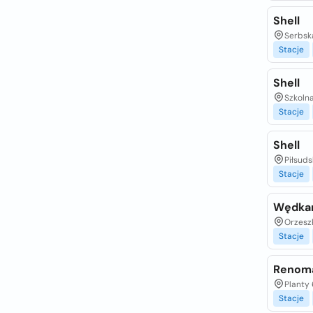
Shell
Serbsk
Stacje
Shell
Szkolna
Stacje
Shell
Piłsuds
Stacje
Wędkar
Orzeszk
Stacje
Renoma
Planty 
Stacje