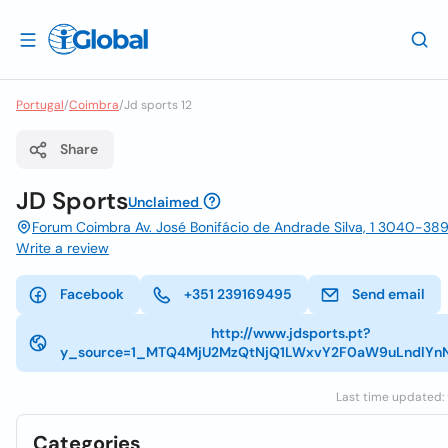
Portugal
/
Coimbra
/
Jd sports 12
Share
JD Sports
Unclaimed
Forum Coimbra Av. José Bonifácio de Andrade Silva, 1 3040-38
Write a review
Facebook
+351 239169495
Send email
http://www.jdsports.pt?
y_source=1_MTQ4MjU2MzQtNjQ1LWxvY2F0aW9uLndlY
Last time updated: 
Categories