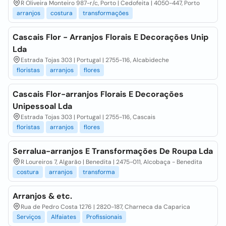
R Oliveira Monteiro 987-r/c, Porto | Cedofeita | 4050-447, Porto
arranjos
costura
transformações
Cascais Flor - Arranjos Florais E Decorações Unip
Lda
Estrada Tojas 303 | Portugal | 2755-116, Alcabideche
floristas
arranjos
flores
Cascais Flor-arranjos Florais E Decorações
Unipessoal Lda
Estrada Tojas 303 | Portugal | 2755-116, Cascais
floristas
arranjos
flores
Serralua-arranjos E Transformações De Roupa Lda
R Loureiros 7, Algarão | Benedita | 2475-011, Alcobaça - Benedita
costura
arranjos
transforma
Arranjos & etc.
Rua de Pedro Costa 1276 | 2820-187, Charneca da Caparica
Serviços
Alfaiates
Profissionais