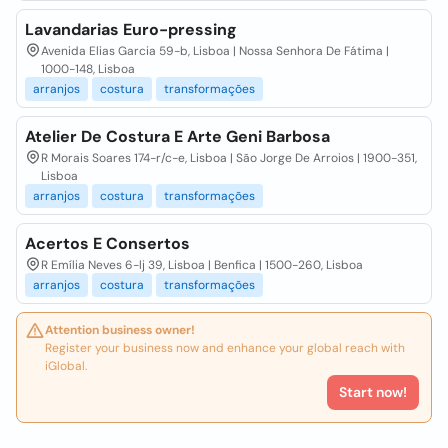
Lavandarias Euro-pressing
Avenida Elias Garcia 59-b, Lisboa | Nossa Senhora De Fátima |
1000-148, Lisboa
arranjos
costura
transformações
Atelier De Costura E Arte Geni Barbosa
R Morais Soares 174-r/c-e, Lisboa | São Jorge De Arroios | 1900-351,
Lisboa
arranjos
costura
transformações
Acertos E Consertos
R Emília Neves 6-lj 39, Lisboa | Benfica | 1500-260, Lisboa
arranjos
costura
transformações
Attention business owner!
Register your business now and enhance your global reach with
iGlobal.
Start now!