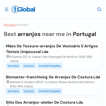
Portugal
/
Arranjos
Best
arranjos
near me in
Portugal
Mãos De Tesoura-arranjos De Vestuário E Artigos
Têxteis Unipessoal Lda
R Soeiros 327-b, Lisboa | São Domingos De Benfica | 1500-580,
Lisboa
arranjos
costura
transformações
Bizmaster-franchising De Arranjos De Costura Lda
Avenida 5 Outubro 204,5º-a, Lisboa | Nossa Senhora De Fátima |
1050-065, Lisboa
arranjos
costura
transformações
Sítio Dos Arranjos-atelier De Costura Lda