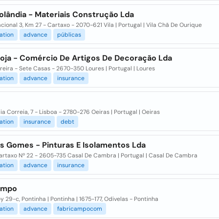
olândia - Materiais Construção Lda
acional 3, Km 27 - Cartaxo - 2070-621 Vila | Portugal | Vila Chã De Ourique
ation
advance
públicas
loja - Comércio De Artigos De Decoração Lda
reira - Sete Casas - 2670-350 Loures | Portugal | Loures
ation
advance
insurance
n
lia Correia, 7 - Lisboa - 2780-276 Oeiras | Portugal | Oeiras
ation
insurance
debt
as Gomes - Pinturas E Isolamentos Lda
Cartaxo Nº 22 - 2605-735 Casal De Cambra | Portugal | Casal De Cambra
ation
advance
insurance
ampo
oy 29-c, Pontinha | Pontinha | 1675-177, Odivelas - Pontinha
ation
advance
fabricampocom