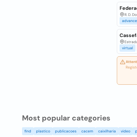
Federa
R. D. D
advance
Cassef
Estrada
virtual
Attent
Regist
Most popular categories
find
plastico
publicacoes
cacem
caixilharia
video
p