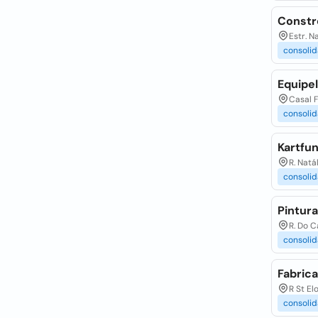
Constr
Estr. N
consolid
Equipe
Casal F
consolid
Kartfu
R. Natá
consolid
Pintur
R. Do 
consolid
Fabric
R St El
consolid