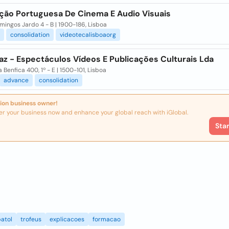
ção Portuguesa De Cinema E Audio Visuais
omingos Jardo 4 - B | 1900-186, Lisboa
consolidation
videotecalisboaorg
az - Espectáculos Vídeos E Publicações Culturais Lda
 Benfica 400, 1º - E | 1500-101, Lisboa
advance
consolidation
ion business owner!
er your business now and enhance your global reach with iGlobal.
Sta
atol
trofeus
explicacoes
formacao