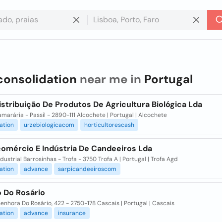
consolidation
near me in
Portugal
stribuição De Produtos De Agricultura Biológica Lda
amarária - Passil - 2890-111 Alcochete | Portugal | Alcochete
ation
urzebiologicacom
horticultorescash
comércio E Indústria De Candeeiros Lda
dustrial Barrosinhas - Trofa - 3750 Trofa A | Portugal | Trofa Agd
ation
advance
sarpicandeeiroscom
o Do Rosário
Senhora Do Rosário, 422 - 2750-178 Cascais | Portugal | Cascais
ation
advance
insurance