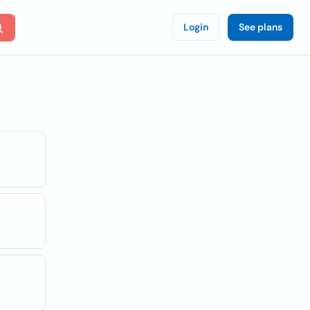
Login
See plans