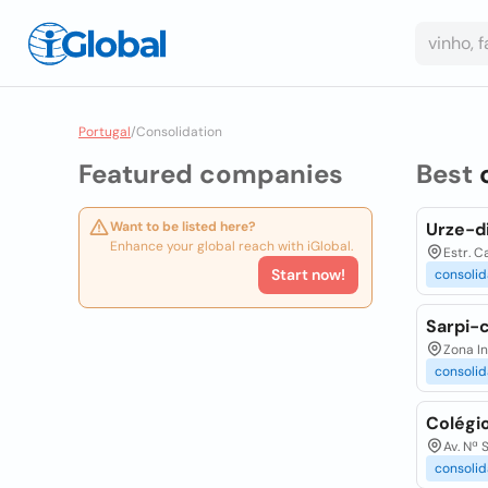
Portugal
/
Consolidation
Featured companies
Best
Want to be listed here?
Urze-di
Enhance your global reach with iGlobal.
Estr. C
Start now!
consolid
Sarpi-
Zona In
consolid
Colégi
Av. Nª 
consolid