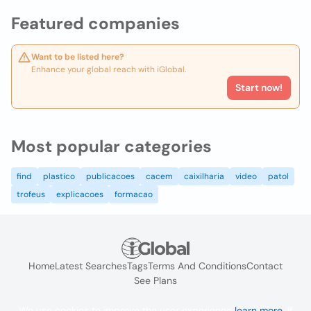
Featured companies
Want to be listed here?
Enhance your global reach with iGlobal.
Start now!
Most popular categories
find
plastico
publicacoes
cacem
caixilharia
video
patol
trofeus
explicacoes
formacao
Home
Latest Searches
Tags
Terms And Conditions
Contact
See Plans
We use cookies to improve the user experience
learn more
. If