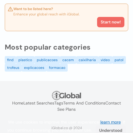
Want to be listed here?
Enhance your global reach with iGlobal.
Start now!
Most popular categories
find
plastico
publicacoes
cacem
caixilharia
video
patol
trofeus
explicacoes
formacao
Home
Latest Searches
Tags
Terms And Conditions
Contact
See Plans
We use cookies to improve the user experience
learn more
. If
iGlobal.co @ 2024
you continue browsing you accept their use.
Understood