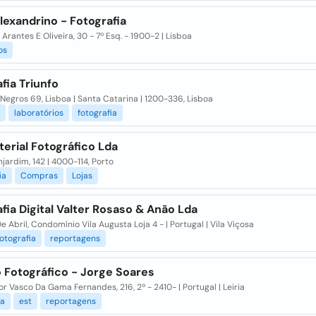
lexandrino - Fotografia
. Arantes E Oliveira, 30 - 7º Esq. - 1900-2 | Lisboa
os
fia Triunfo
Negros 69, Lisboa | Santa Catarina | 1200-336, Lisboa
laboratórios
fotografia
erial Fotográfico Lda
jardim, 142 | 4000-114, Porto
ia
Compras
Lojas
fia Digital Valter Rosaso & Anão Lda
De Abril, Condomínio Vila Augusta Loja 4 - | Portugal | Vila Viçosa
fotografia
reportagens
 Fotográfico - Jorge Soares
or Vasco Da Gama Fernandes, 216, 2º - 2410- | Portugal | Leiria
ia
est
reportagens