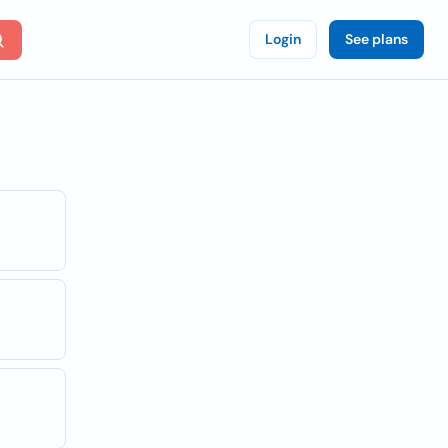
Login
See plans