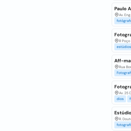
Paulo A
Av. Eng
fotógraf
Fotogra
R Poço 
estúdios
Aff-mat
Rua Bon
Fotograf
Fotogra
Av. 25 
dios
Estúdio
R. Dout
fotograf