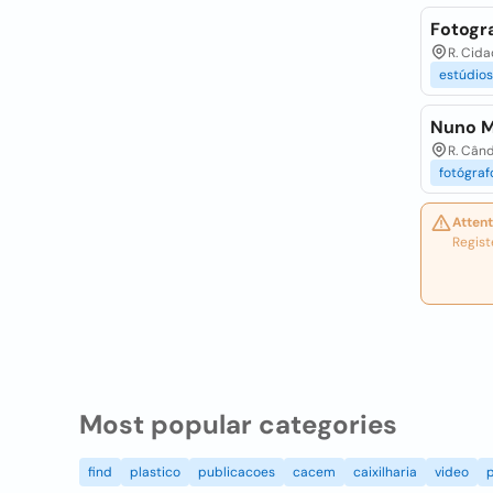
Fotogra
R. Cida
estúdios
Nuno M
R. Când
fotógraf
Attent
Regist
Most popular categories
find
plastico
publicacoes
cacem
caixilharia
video
p