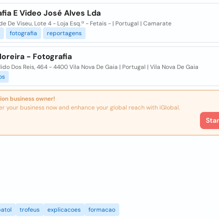
fia E Video José Alves Lda
de De Viseu, Lote 4 - Loja Esq.ª - Fetais - | Portugal | Camarate
fotografia
reportagens
oreira - Fotografia
ido Dos Reis, 464 - 4400 Vila Nova De Gaia | Portugal | Vila Nova De Gaia
os
ion business owner!
er your business now and enhance your global reach with iGlobal.
Sta
atol
trofeus
explicacoes
formacao