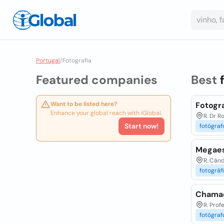
Portugal
/
Fotografia
Featured companies
Best
Want to be listed here?
Fotogra
Enhance your global reach with iGlobal.
R. Dr R
Start now!
fotógraf
Megaest
R. Când
fotográf
Chamac
R. Prof
fotógraf