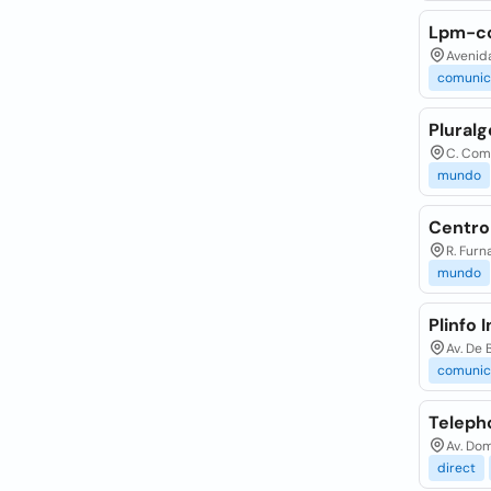
Lpm-c
Avenida
comunic
Plural
C. Com.
mundo
Centro
R. Furn
mundo
Plinfo 
Av. De 
comunic
Teleph
Av. Dom
direct