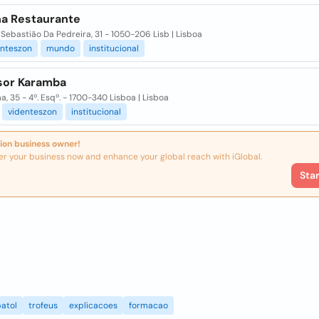
na Restaurante
. Sebastião Da Pedreira, 31 - 1050-206 Lisb | Lisboa
anteszon
mundo
institucional
sor Karamba
a, 35 - 4º. Esqº. - 1700-340 Lisboa | Lisboa
videnteszon
institucional
ion business owner!
er your business now and enhance your global reach with iGlobal.
Sta
atol
trofeus
explicacoes
formacao