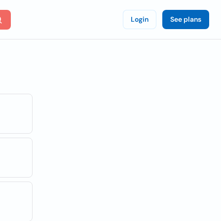
Login
See plans