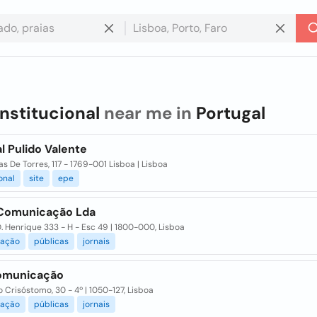
institucional
near me in
Portugal
l Pulido Valente
has De Torres, 117 - 1769-001 Lisboa | Lisboa
onal
site
epe
Comunicação Lda
 D. Henrique 333 - H - Esc 49 | 1800-000, Lisboa
ação
públicas
jornais
omunicação
o Crisóstomo, 30 - 4º | 1050-127, Lisboa
ação
públicas
jornais