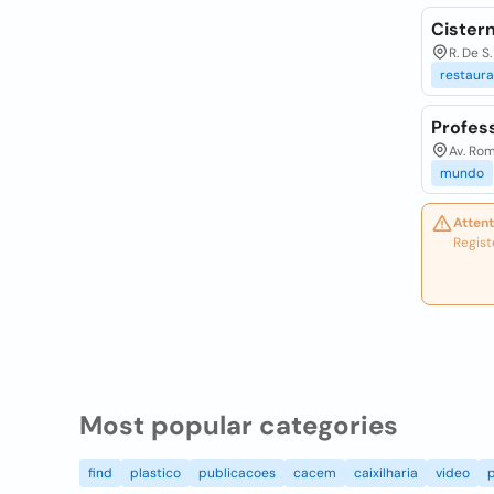
Cister
R. De S
restaur
Profes
Av. Rom
mundo
Attent
Regist
Most popular categories
find
plastico
publicacoes
cacem
caixilharia
video
p