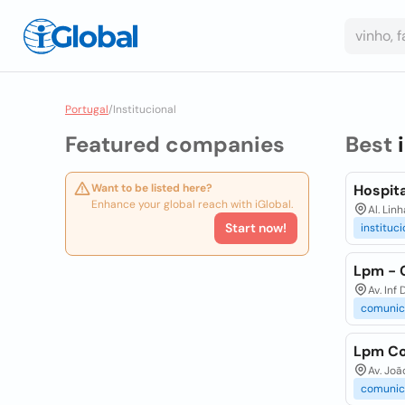
Portugal
/
Institucional
Featured companies
Best
Want to be listed here?
Hospita
Enhance your global reach with iGlobal.
Al. Lin
Start now!
instituci
Lpm - 
Av. Inf
comunic
Lpm C
Av. Joã
comunic