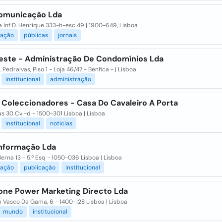
omunicação Lda
 Inf D. Henrique 333-h-esc 49 | 1900-649, Lisboa
ação
públicas
jornais
geste - Administração De Condomínios Lda
 Pedralvas, Piso 1 - Loja 46/47 - Benfica - | Lisboa
institucional
administração
 Coleccionadores - Casa Do Cavaleiro A Porta
as 30 Cv -d - 1500-301 Lisboa | Lisboa
institucional
noticias
Informação Lda
Berna 13 - 5.º Esq - 1050-036 Lisboa | Lisboa
ação
publicação
institucional
one Power Marketing Directo Lda
 Vasco Da Gama, 6 - 1400-128 Lisboa | Lisboa
mundo
institucional