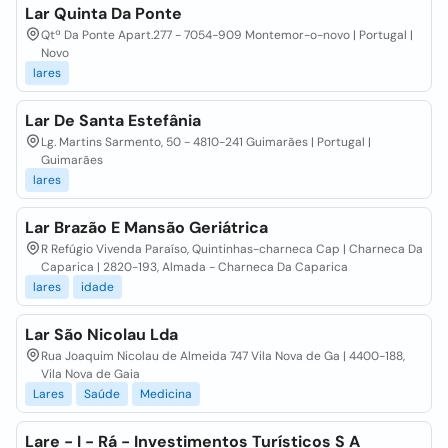
Lar Quinta Da Ponte
Qtª Da Ponte Apart.277 - 7054-909 Montemor-o-novo | Portugal |
Novo
lares
Lar De Santa Estefânia
Lg. Martins Sarmento, 50 - 4810-241 Guimarães | Portugal |
Guimarães
lares
Lar Brazão E Mansão Geriátrica
R Refúgio Vivenda Paraíso, Quintinhas-charneca Cap | Charneca Da
Caparica | 2820-193, Almada - Charneca Da Caparica
lares
idade
Lar São Nicolau Lda
Rua Joaquim Nicolau de Almeida 747 Vila Nova de Ga | 4400-188,
Vila Nova de Gaia
Lares
Saúde
Medicina
Lare - I - Rá - Investimentos Turísticos S A