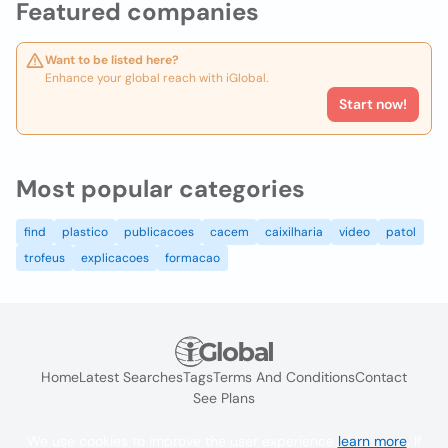
Featured companies
Want to be listed here?
Enhance your global reach with iGlobal.
Start now!
Most popular categories
find
plastico
publicacoes
cacem
caixilharia
video
patol
trofeus
explicacoes
formacao
Home
Latest Searches
Tags
Terms And Conditions
Contact
See Plans
We use cookies to improve the user experience
learn more
. If