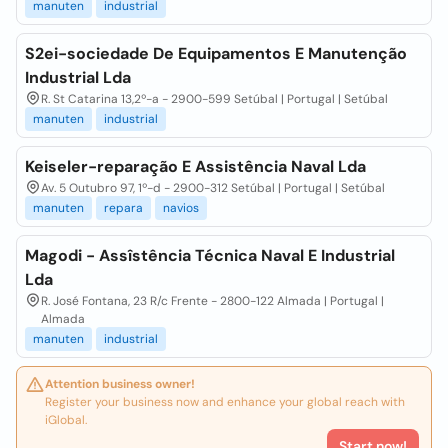
manuten
industrial
S2ei-sociedade De Equipamentos E Manutenção
Industrial Lda
R. St Catarina 13,2º-a - 2900-599 Setúbal | Portugal | Setúbal
manuten
industrial
Keiseler-reparação E Assistência Naval Lda
Av. 5 Outubro 97, 1º-d - 2900-312 Setúbal | Portugal | Setúbal
manuten
repara
navios
Magodi - Assîstência Técnica Naval E Industrial
Lda
R. José Fontana, 23 R/c Frente - 2800-122 Almada | Portugal |
Almada
manuten
industrial
Attention business owner!
Register your business now and enhance your global reach with
iGlobal.
Start now!