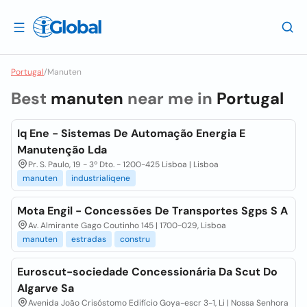
Portugal
/
Manuten
Best
manuten
near me in
Portugal
Iq Ene - Sistemas De Automação Energia E
Manutenção Lda
Pr. S. Paulo, 19 - 3º Dto. - 1200-425 Lisboa | Lisboa
manuten
industrialiqene
Mota Engil - Concessões De Transportes Sgps S A
Av. Almirante Gago Coutinho 145 | 1700-029, Lisboa
manuten
estradas
constru
Euroscut-sociedade Concessionária Da Scut Do
Algarve Sa
Avenida João Crisóstomo Edifício Goya-escr 3-1, Li | Nossa Senhora