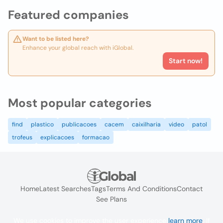
Featured companies
Want to be listed here?
Enhance your global reach with iGlobal.
Start now!
Most popular categories
find
plastico
publicacoes
cacem
caixilharia
video
patol
trofeus
explicacoes
formacao
Home
Latest Searches
Tags
Terms And Conditions
Contact
See Plans
We use cookies to improve the user experience
learn more
. If