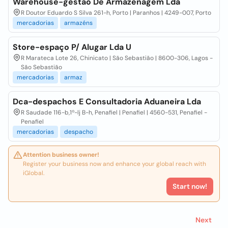
Warehouse-gestão De Armazenagem Lda
R Doutor Eduardo S Silva 261-h, Porto | Paranhos | 4249-007, Porto
mercadorias
armazéns
Store-espaço P/ Alugar Lda U
R Marateca Lote 26, Chinicato | São Sebastião | 8600-306, Lagos -
São Sebastião
mercadorias
armaz
Dca-despachos E Consultadoria Aduaneira Lda
R Saudade 116-b,1º-lj B-h, Penafiel | Penafiel | 4560-531, Penafiel -
Penafiel
mercadorias
despacho
Attention business owner!
Register your business now and enhance your global reach with
iGlobal.
Start now!
Next