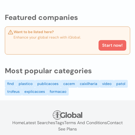
Featured companies
Want to be listed here?
Enhance your global reach with iGlobal.
Start now!
Most popular categories
find
plastico
publicacoes
cacem
caixilharia
video
patol
trofeus
explicacoes
formacao
Home
Latest Searches
Tags
Terms And Conditions
Contact
See Plans