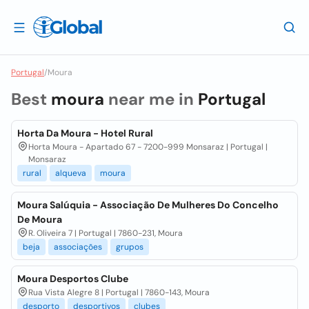
Portugal
/
Moura
Best
moura
near me in
Portugal
Horta Da Moura - Hotel Rural
Horta Moura - Apartado 67 - 7200-999 Monsaraz | Portugal |
Monsaraz
rural
alqueva
moura
Moura Salúquia - Associação De Mulheres Do Concelho
De Moura
R. Oliveira 7 | Portugal | 7860-231, Moura
beja
associações
grupos
Moura Desportos Clube
Rua Vista Alegre 8 | Portugal | 7860-143, Moura
desporto
desportivos
clubes