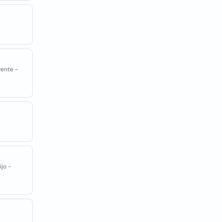
vente -
jo -