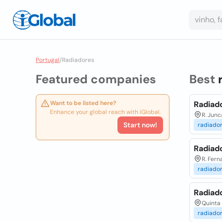
Portugal
/
Radiadores
Featured companies
Best
Want to be listed here?
Radiad
Enhance your global reach with iGlobal.
R. Junc
Start now!
radiado
Radiado
R. Fern
radiado
Radiad
Quinta 
radiado