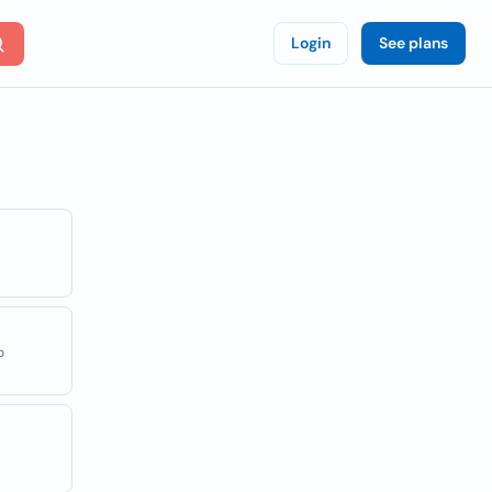
Login
See plans
o