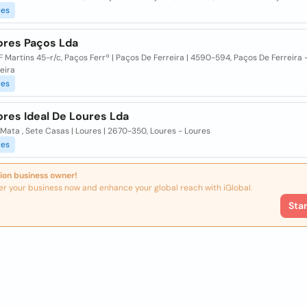
res
ores Paços Lda
F Martins 45-r/c, Paços Ferrª | Paços De Ferreira | 4590-594, Paços De Ferreira 
eira
res
ores Ideal De Loures Lda
Mata , Sete Casas | Loures | 2670-350, Loures - Loures
res
ion business owner!
er your business now and enhance your global reach with iGlobal.
Sta