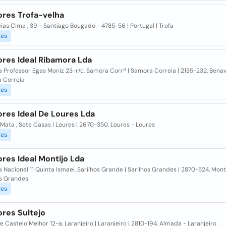
ores Trofa-velha
eias Cima , 39 - Santiago Bougado - 4785-56 | Portugal | Trofa
res
ores Ideal Ribamora Lda
 Professor Egas Moniz 23-r/c, Samora Corrª | Samora Correia | 2135-232, Bena
 Correia
res
ores Ideal De Loures Lda
Mata , Sete Casas | Loures | 2670-350, Loures - Loures
res
res Ideal Montijo Lda
 Nacional 11 Quinta Ismael, Sarilhos Grande | Sarilhos Grandes | 2870-524, Monti
os Grandes
res
ores Sultejo
 Castelo Melhor 12-a, Laranjeiro | Laranjeiro | 2810-194, Almada - Laranjeiro