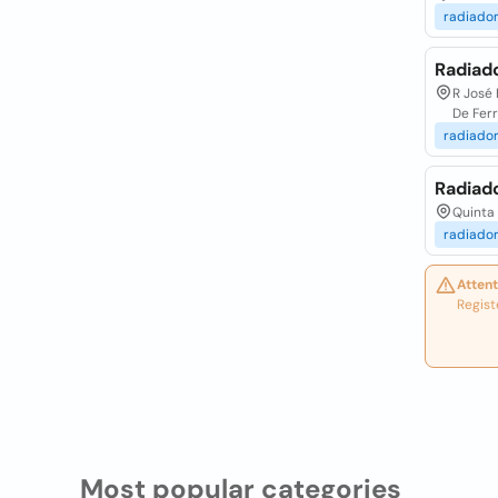
radiado
Radiad
R José 
De Ferr
radiado
Radiad
Quinta 
radiado
Attent
Regist
Most popular categories