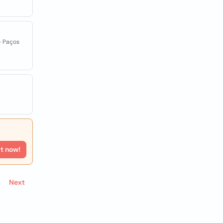
- Paços
rt now!
Next