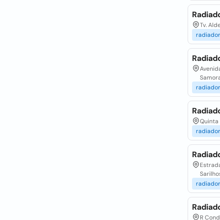
Radiad
Tv. Ald
radiado
Radiad
Avenida
Samora
radiado
Radiad
Quinta 
radiado
Radiado
Estrada
Sarilh
radiado
Radiad
R Conde