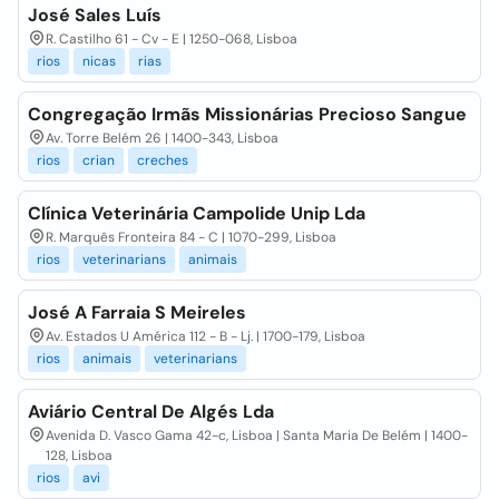
José Sales Luís
R. Castilho 61 - Cv - E | 1250-068, Lisboa
rios
nicas
rias
Congregação Irmãs Missionárias Precioso Sangue
Av. Torre Belém 26 | 1400-343, Lisboa
rios
crian
creches
Clínica Veterinária Campolide Unip Lda
R. Marquês Fronteira 84 - C | 1070-299, Lisboa
rios
veterinarians
animais
José A Farraia S Meireles
Av. Estados U América 112 - B - Lj. | 1700-179, Lisboa
rios
animais
veterinarians
Aviário Central De Algés Lda
Avenida D. Vasco Gama 42-c, Lisboa | Santa Maria De Belém | 1400-
128, Lisboa
rios
avi