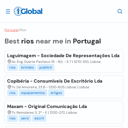
Portugal
/
Rios
Best
rios
near me in
Portugal
Loguimagem - Sociedade De Representações Lda
Av. Eng. Duarte Pacheco 19 - R/c - S 7 | 1070-100, Lisboa
rios
brindes
publicit
Copibéria - Consumíveis De Escritório Lda
Tv. Da Amoreira, 23 B - 1200-605 Lisboa | Lisboa
rios
equipamentos
artigos
Maxam - Original Comunicação Lda
Tv. Remolares 11, 2º - E | 1200-372, Lisboa
rios
servi
escrit