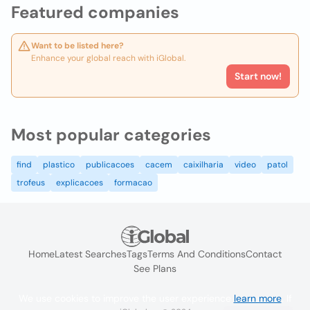
Featured companies
Want to be listed here?
Enhance your global reach with iGlobal.
Start now!
Most popular categories
find
plastico
publicacoes
cacem
caixilharia
video
patol
trofeus
explicacoes
formacao
Home
Latest Searches
Tags
Terms And Conditions
Contact
See Plans
We use cookies to improve the user experience
learn more
. If