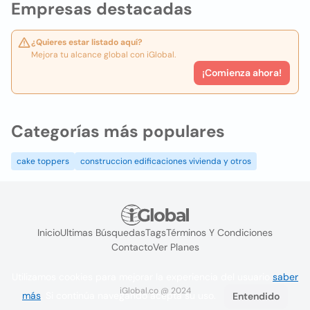
Empresas destacadas
¿Quieres estar listado aquí?
Mejora tu alcance global con iGlobal.
¡Comienza ahora!
Categorías más populares
cake toppers
construccion edificaciones vivienda y otros
Inicio
Ultimas Búsquedas
Tags
Términos Y Condiciones
Contacto
Ver Planes
Utilizamos cookies para mejorar la experiencia del usuario
saber
iGlobal.co @ 2024
más
. Si continúa navegando acepta su uso.
Entendido