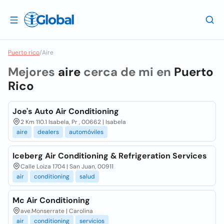
Puerto rico
/
Aire
Mejores
aire
cerca de mi en
Puerto
Rico
Joe's Auto Air Conditioning
2 Km 110.1 Isabela, Pr , 00662 | Isabela
aire
dealers
automóviles
Iceberg Air Conditioning & Refrigeration Services
Calle Loiza 1704 | San Juan, 00911
air
conditioning
salud
Mc Air Conditioning
ave.Monserrate | Carolina
air
conditioning
servicios