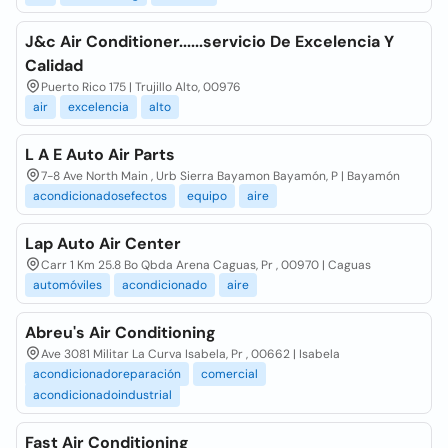
J&c Air Conditioner......servicio De Excelencia Y
Calidad
Puerto Rico 175 | Trujillo Alto, 00976
air
excelencia
alto
L A E Auto Air Parts
7-8 Ave North Main , Urb Sierra Bayamon Bayamón, P | Bayamón
acondicionadosefectos
equipo
aire
Lap Auto Air Center
Carr 1 Km 25.8 Bo Qbda Arena Caguas, Pr , 00970 | Caguas
automóviles
acondicionado
aire
Abreu's Air Conditioning
Ave 3081 Militar La Curva Isabela, Pr , 00662 | Isabela
acondicionadoreparación
comercial
acondicionadoindustrial
Fast Air Conditioning