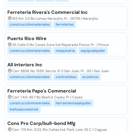
Ferretería Rivera's Commercial Inc
165 Km 2.0 Bo Lomas Naranjito, Pr , 00719 | Naranjito
construcciónmateriales
ferreterías
Puerto Rico Wire
35 Calle D Bo Canas Zona Ind Reparada Ponce, Pr , | Ponce
construcciónmateriales
maquinaria
equipoalquiler
All Interiors Inc
Carr 8838, No. 1539, Sector El 5 San Juan, Pr , 00 | San Juan
construcciónmateriales
contratistas
acústicos
Ferretería Papo's Commercial
Carr 1 Km 49.7 Bo Beatriz Cayey, Pr | Cayey
construcciónmateriales
herramientasalquiler
bañosaccesorios
Cons Pro Corp/bull-bond Mfg
Carr. 175 Km. 0.02, Rio Cañas Ind. Park, Lote 35 C | Caguas