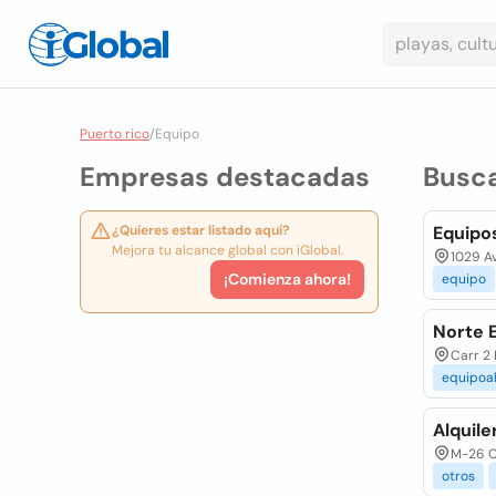
Puerto rico
/
Equipo
Empresas destacadas
Busc
¿Quieres estar listado aquí?
Equipo
Mejora tu alcance global con iGlobal.
1029 Av
¡Comienza ahora!
equipo
Norte 
Carr 2 
equipoal
Alquile
M-26 C
otros