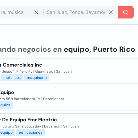
ando negocios en
equipo, Puerto Rico
s Comerciales Inc
. Jesús T. Piñero Pv | Guaynabo | San Juan
metalicos
maquinaria
Equipo
Km 55.8 Barceloneta, Pr | Barceloneta
quiler
r De Equipo Emr Electric
l 35 Urb Sans Souci Bay | Bayamón | San Juan
equipo
edificaciones