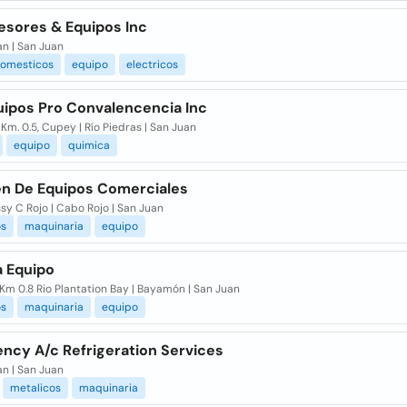
sores & Equipos Inc
n | San Juan
domesticos
equipo
electricos
uipos Pro Convalencencia Inc
 Km. 0.5, Cupey | Río Piedras | San Juan
equipo
quimica
n De Equipos Comerciales
sy C Rojo | Cabo Rojo | San Juan
os
maquinaria
equipo
a Equipo
Km 0.8 Rio Plantation Bay | Bayamón | San Juan
os
maquinaria
equipo
ncy A/c Refrigeration Services
n | San Juan
metalicos
maquinaria