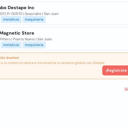
bo Destape Inc
1217, Pr 00970 | Guaynabo | San Juan
metalicos
maquinaria
 Magnetic Store
 Piñero | Puerto Nuevo | San Juan
metalicos
maquinaria
ión dueños!
ra tu comercio ahora e incrementa tu alcance global con iGlobal.
¡Registrate
S