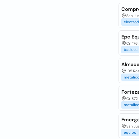
Compre
San Jua
electro
Epc Eq
Crr176,
basicos
Almace
105 Ros
metalic
Fortez
Cr 872 
metalic
Emerge
San Jua
equipo