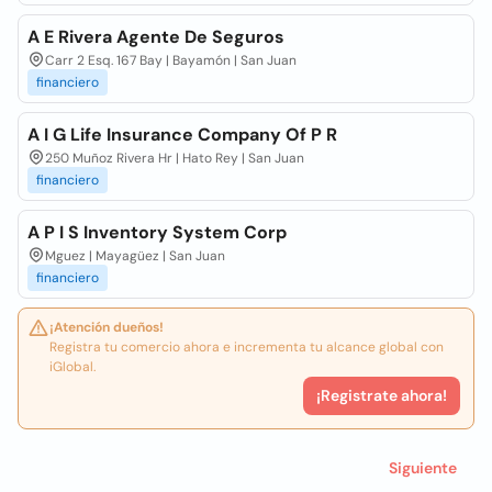
A E Rivera Agente De Seguros
Carr 2 Esq. 167 Bay | Bayamón | San Juan
financiero
A I G Life Insurance Company Of P R
250 Muñoz Rivera Hr | Hato Rey | San Juan
financiero
A P I S Inventory System Corp
Mguez | Mayagüez | San Juan
financiero
¡Atención dueños!
Registra tu comercio ahora e incrementa tu alcance global con
iGlobal.
¡Registrate ahora!
Siguiente