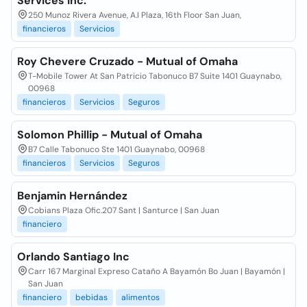
Services Inc.
250 Munoz Rivera Avenue, A.I Plaza, 16th Floor San Juan,
financieros
Servicios
Roy Chevere Cruzado - Mutual of Omaha
T-Mobile Tower At San Patricio Tabonuco B7 Suite 1401 Guaynabo,
00968
financieros
Servicios
Seguros
Solomon Phillip - Mutual of Omaha
B7 Calle Tabonuco Ste 1401 Guaynabo, 00968
financieros
Servicios
Seguros
Benjamin Hernández
Cobians Plaza Ofic.207 Sant | Santurce | San Juan
financiero
Orlando Santiago Inc
Carr 167 Marginal Expreso Cataño A Bayamón Bo Juan | Bayamón |
San Juan
financiero
bebidas
alimentos