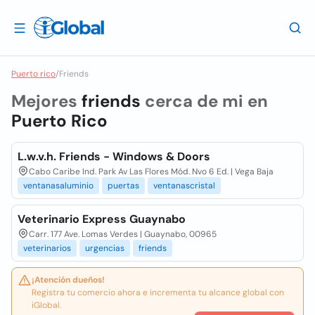
Puerto rico
/
Friends
Mejores
friends
cerca de mi en
Puerto Rico
L.w.v.h. Friends - Windows & Doors
Cabo Caribe Ind. Park Av Las Flores Mód. Nvo 6 Ed. | Vega Baja
ventanasaluminio
puertas
ventanascristal
Veterinario Express Guaynabo
Carr. 177 Ave. Lomas Verdes | Guaynabo, 00965
veterinarios
urgencias
friends
¡Atención dueños!
Registra tu comercio ahora e incrementa tu alcance global con
iGlobal.