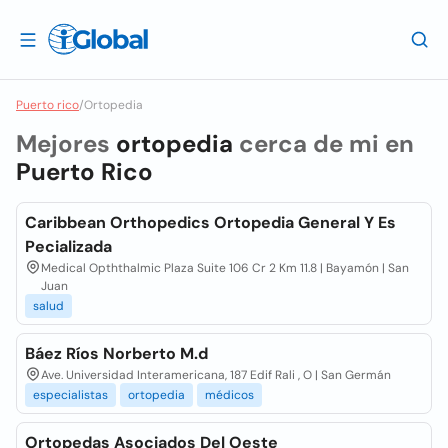
Puerto rico
/
Ortopedia
Mejores
ortopedia
cerca de mi en
Puerto Rico
Caribbean Orthopedics Ortopedia General Y Es
Pecializada
Medical Opththalmic Plaza Suite 106 Cr 2 Km 11.8 | Bayamón | San
Juan
salud
Báez Ríos Norberto M.d
Ave. Universidad Interamericana, 187 Edif Rali , O | San Germán
especialistas
ortopedia
médicos
Ortopedas Asociados Del Oeste