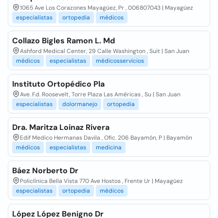
1065 Ave Los Corazones Mayagüez, Pr , 006807043 | Mayagüez
especialistas
ortopedia
médicos
Collazo Bigles Ramon L. Md
Ashford Medical Center, 29 Calle Washington , Suit | San Juan
médicos
especialistas
médicosservicios
Instituto Ortopédico Pla
Ave. F.d. Roosevelt, Torre Plaza Las Américas , Su | San Juan
especialistas
dolormanejo
ortopedia
Dra. Maritza Loinaz Rivera
Edif Medico Hermanas Davila , Ofic. 206 Bayamón, P | Bayamón
médicos
especialistas
medicina
Báez Norberto Dr
Policlínica Bella Vista 770 Ave Hostos , Frente Ur | Mayagüez
especialistas
ortopedia
médicos
López López Benigno Dr