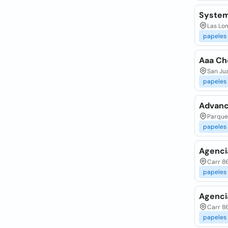
System
Las Lom
papeles
Aaa C
San Jua
papeles
Advanc
Parque 
papeles
Agenci
Carr 8
papeles
Agenci
Carr 86
papeles