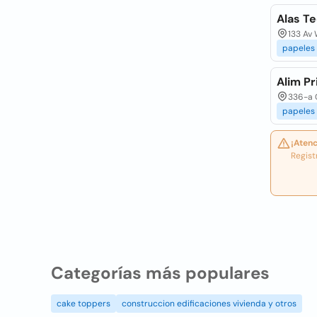
Alas Te
133 Av 
papeles
Alim Pr
336-a C
papeles
¡Atenc
Regist
Categorías más populares
cake toppers
construccion edificaciones vivienda y otros