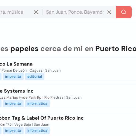
res
papeles
cerca de mi en
Puerto Ric
ico La Semana
Y Ponce De León | Caguas | San Juan
imprenta
editorial
e Systems Inc
Las Marias Hyde Park Rp | Río Piedras | San Juan
imprenta
informatica
bbon Tag & Label Of Puerto Rico Inc
m 17.5 | Vega Baja | San Juan
imprenta
informatica