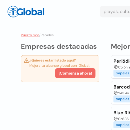
Puerto rico
/
Papeles
Empresas destacadas
Mejo
¿Quieres estar listado aquí?
Periód
Mejora tu alcance global con iGlobal.
Colón 
¡Comienza ahora!
papeles
Barcod
243 Av 
papeles
Blue Ri
Cr686 K
papeles