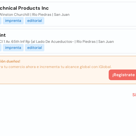
chnical Products Inc
Winston Churchill | Río Piedras | San Juan
imprenta
editorial
int
l 1 Av. 65th Inf Rp (al Lado De Acueductos- | Río Piedras | San Juan
imprenta
editorial
ión dueños!
ra tu comercio ahora e incrementa tu alcance global con iGlobal.
¡Registrate
S